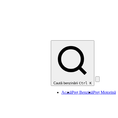
Caută benzinării
Ctrl K
Acasă
Preț Benzină
Preț Motorină