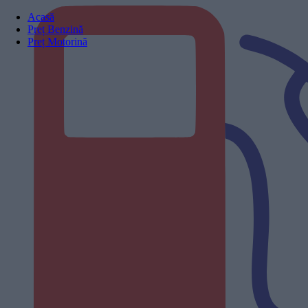
Acasă
Preț Benzină
Preț Motorină