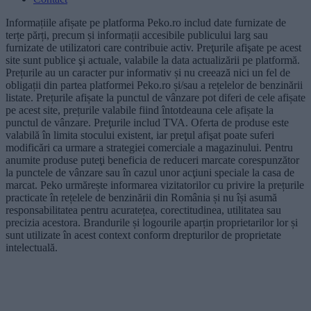
Informațiile afișate pe platforma Peko.ro includ date furnizate de
terțe părți, precum și informații accesibile publicului larg sau
furnizate de utilizatori care contribuie activ. Preţurile afişate pe acest
site sunt publice şi actuale, valabile la data actualizării pe platformă.
Prețurile au un caracter pur informativ și nu creează nici un fel de
obligații din partea platformei Peko.ro și/sau a rețelelor de benzinării
listate. Prețurile afișate la punctul de vânzare pot diferi de cele afișate
pe acest site, prețurile valabile fiind întotdeauna cele afișate la
punctul de vânzare. Preţurile includ TVA. Oferta de produse este
valabilă în limita stocului existent, iar preţul afişat poate suferi
modificări ca urmare a strategiei comerciale a magazinului. Pentru
anumite produse puteţi beneficia de reduceri marcate corespunzător
la punctele de vânzare sau în cazul unor acţiuni speciale la casa de
marcat. Peko urmărește informarea vizitatorilor cu privire la prețurile
practicate în rețelele de benzinării din România și nu își asumă
responsabilitatea pentru acuratețea, corectitudinea, utilitatea sau
precizia acestora. Brandurile și logourile aparțin proprietarilor lor și
sunt utilizate în acest context conform drepturilor de proprietate
intelectuală.