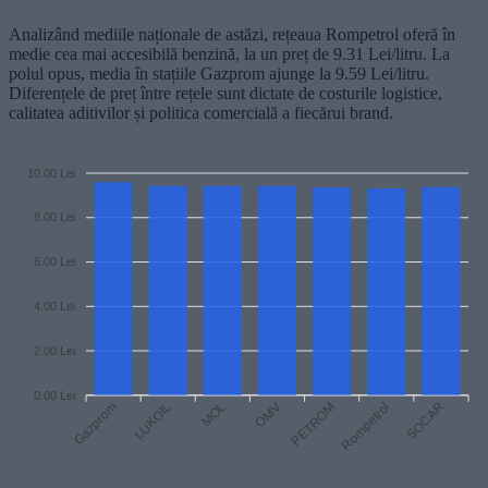
Analizând mediile naționale de astăzi, rețeaua Rompetrol oferă în
medie cea mai accesibilă benzină, la un preț de 9.31 Lei/litru. La
polul opus, media în stațiile Gazprom ajunge la 9.59 Lei/litru.
Diferențele de preț între rețele sunt dictate de costurile logistice,
calitatea aditivilor și politica comercială a fiecărui brand.
10.00 Lei
8.00 Lei
6.00 Lei
4.00 Lei
2.00 Lei
0.00 Lei
Gazprom
LUKOIL
MOL
PETROM
Rompetrol
SOCAR
OMV