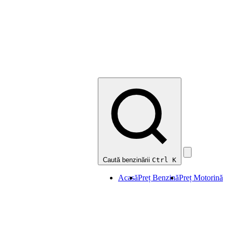
Caută benzinării
Ctrl K
Acasă
Preț Benzină
Preț Motorină