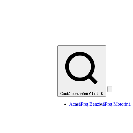
Caută benzinării
Ctrl K
Acasă
Preț Benzină
Preț Motorină