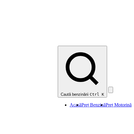
Caută benzinării
Ctrl K
Acasă
Preț Benzină
Preț Motorină