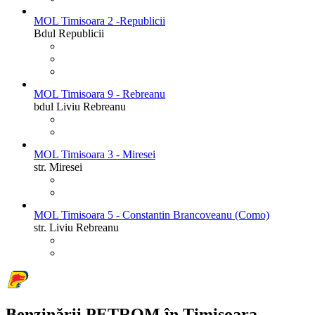
MOL Timisoara 2 -Republicii
Bdul Republicii
MOL Timisoara 9 - Rebreanu
bdul Liviu Rebreanu
MOL Timisoara 3 - Miresei
str. Miresei
MOL Timisoara 5 - Constantin Brancoveanu (Como)
str. Liviu Rebreanu
Benzinării PETROM în Timișoara