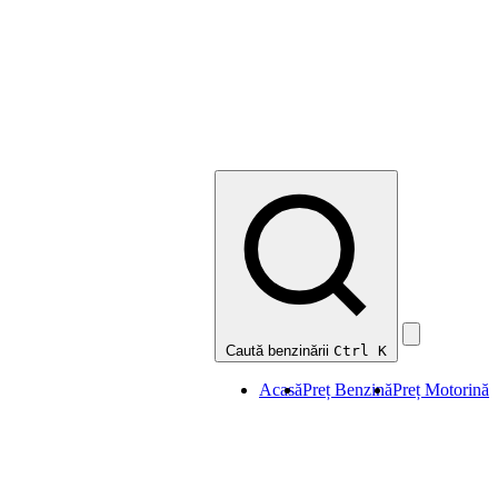
Caută benzinării
Ctrl K
Acasă
Preț Benzină
Preț Motorină