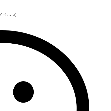
Dâmbovița)